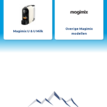
Overige Magimix
Magimix U & U Milk
modellen