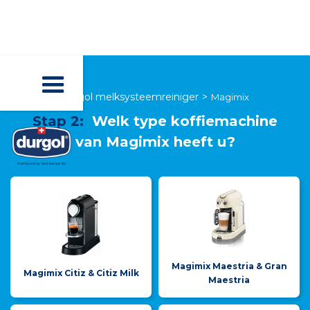
durgol melksysteemreiniger
>
Magimix
Stap 2:
Welk type koffiemachine
van
Magimix
heeft u?
Magimix Maestria & Gran
Magimix Citiz & Citiz Milk
Maestria