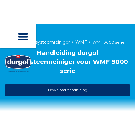
durgol melksysteemreiniger
>
WMF
>
WMF 9000 serie
Handleiding
durgol
melksysteemreiniger
voor
WMF 9000
serie
Download handleiding