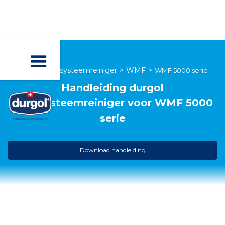
durgol melksysteemreiniger
>
WMF
>
WMF 5000 serie
Handleiding
durgol
melksysteemreiniger
voor
WMF 5000
serie
Download handleiding