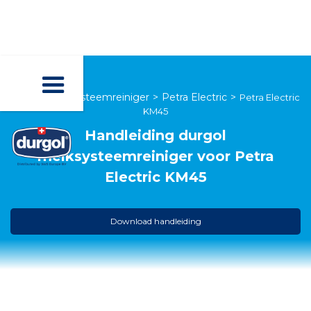
durgol melksysteemreiniger
>
Petra Electric
>
Petra Electric
KM45
Handleiding
durgol
melksysteemreiniger
voor
Petra
Electric KM45
Download handleiding