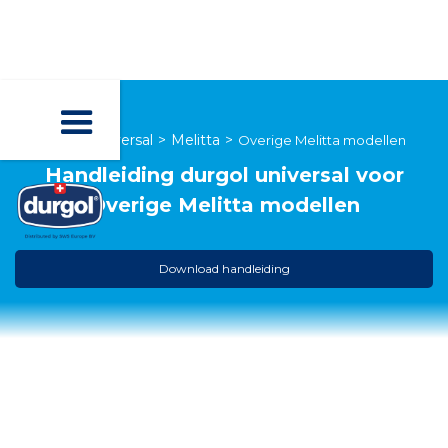
durgol universal
>
Melitta
>
Overige Melitta modellen
Handleiding
durgol universal
voor
Overige Melitta modellen
Download handleiding