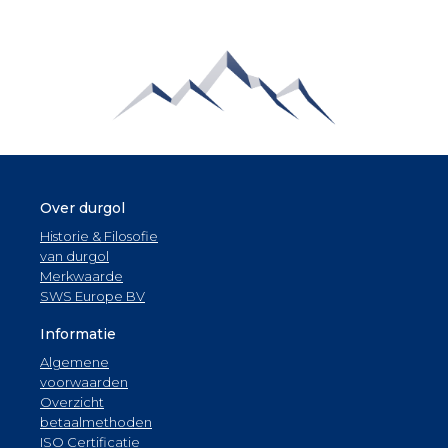
Over durgol
Historie & Filosofie
van durgol
Merkwaarde
SWS Europe BV
Informatie
Algemene
voorwaarden
Overzicht
betaalmethoden
ISO Certificatie