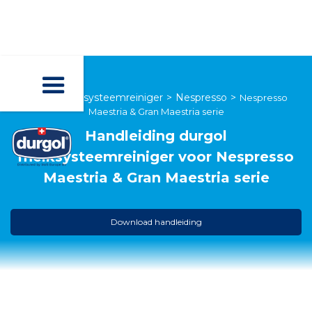
durgol melksysteemreiniger
>
Nespresso
>
Nespresso
Maestria & Gran Maestria serie
Handleiding
durgol
melksysteemreiniger
voor
Nespresso
Maestria & Gran Maestria serie
Download handleiding