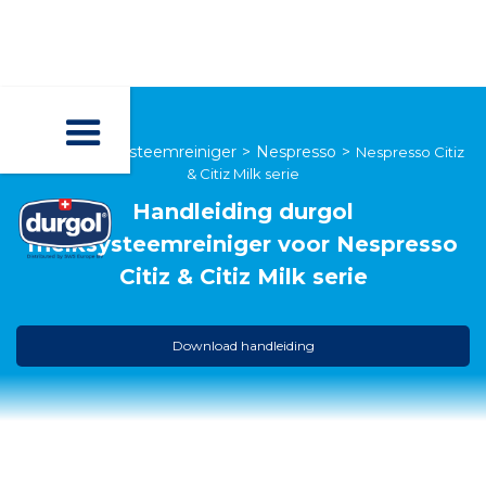
durgol melksysteemreiniger
>
Nespresso
>
Nespresso Citiz
& Citiz Milk serie
Handleiding
durgol
melksysteemreiniger
voor
Nespresso
Citiz & Citiz Milk serie
Download handleiding