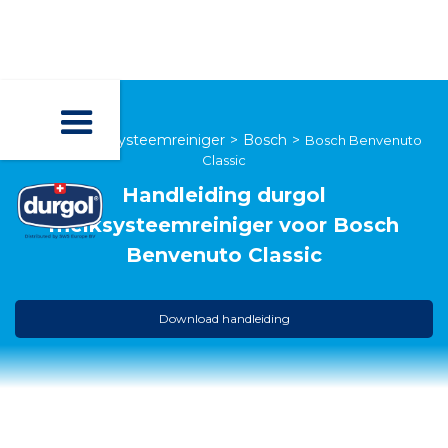
durgol melksysteemreiniger
>
Bosch
>
Bosch Benvenuto
Classic
Handleiding
durgol
melksysteemreiniger
voor
Bosch
Benvenuto Classic
Download handleiding